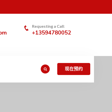
Requesting a Call:
0pm
+13594780052
现在预约