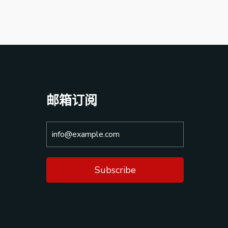
邮箱订阅
Subscribe