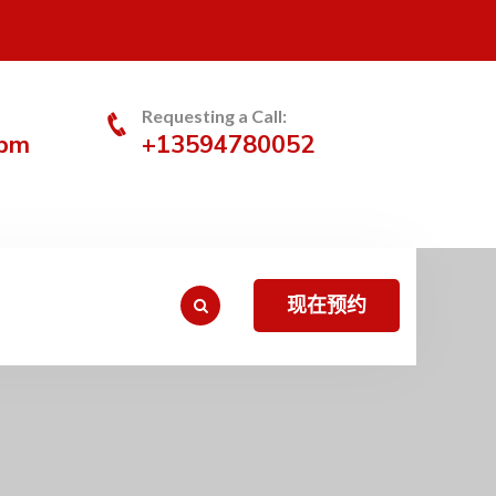
Requesting a Call:
0pm
+13594780052
现在预约