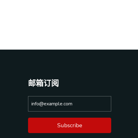
邮箱订阅
Subscribe