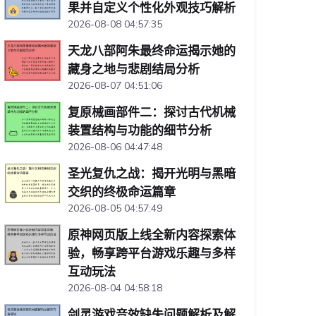
果并自定义个性化外观技巧解析
2026-08-08 04:57:35
天龙八部阿朱最终命运揭示她的
藏身之地与悲剧结局分析
2026-08-07 04:51:06
复原械画部件二：探讨古代机械
装置结构与功能的细节分析
2026-08-06 04:47:48
圣光复仇之战：揭开光明与黑暗
交织的终极命运篇章
2026-08-05 04:57:49
原神网页版上线全新内容探索体
验，畅享跨平台游戏乐趣与多样
互动玩法
2026-08-04 04:58:18
剑灵游戏音效缺失问题解析及解