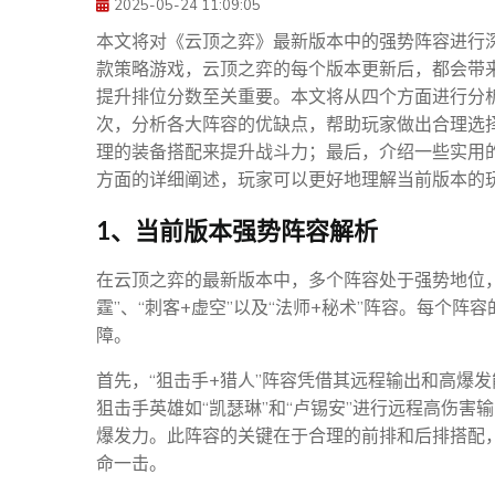
2025-05-24 11:09:05
本文将对《云顶之弈》最新版本中的强势阵容进行
款策略游戏，云顶之弈的每个版本更新后，都会带
提升排位分数至关重要。本文将从四个方面进行分
次，分析各大阵容的优缺点，帮助玩家做出合理选
理的装备搭配来提升战斗力；最后，介绍一些实用
方面的详细阐述，玩家可以更好地理解当前版本的
1、当前版本强势阵容解析
在云顶之弈的最新版本中，多个阵容处于强势地位，
霆”、“刺客+虚空”以及“法师+秘术”阵容。每个
障。
首先，“狙击手+猎人”阵容凭借其远程输出和高爆
狙击手英雄如“凯瑟琳”和“卢锡安”进行远程高伤害
爆发力。此阵容的关键在于合理的前排和后排搭配
命一击。