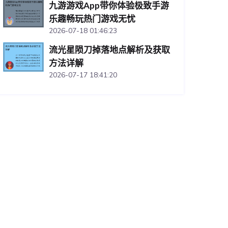
九游游戏App带你体验极致手游
乐趣畅玩热门游戏无忧
2026-07-18 01:46:23
流光星陨刀掉落地点解析及获取
方法详解
2026-07-17 18:41:20