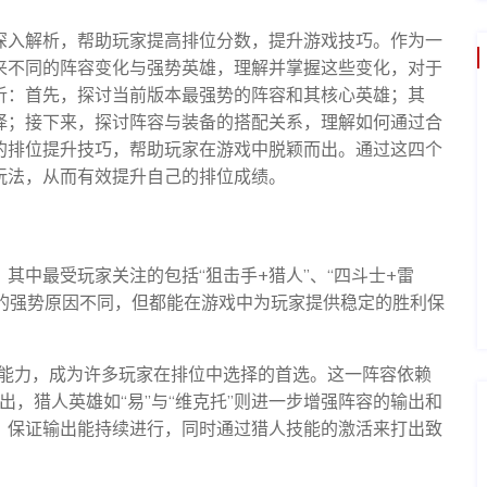
深入解析，帮助玩家提高排位分数，提升游戏技巧。作为一
来不同的阵容变化与强势英雄，理解并掌握这些变化，对于
析：首先，探讨当前版本最强势的阵容和其核心英雄；其
择；接下来，探讨阵容与装备的搭配关系，理解如何通过合
的排位提升技巧，帮助玩家在游戏中脱颖而出。通过这四个
玩法，从而有效提升自己的排位成绩。
其中最受玩家关注的包括“狙击手+猎人”、“四斗士+雷
阵容的强势原因不同，但都能在游戏中为玩家提供稳定的胜利保
发能力，成为许多玩家在排位中选择的首选。这一阵容依赖
输出，猎人英雄如“易”与“维克托”则进一步增强阵容的输出和
，保证输出能持续进行，同时通过猎人技能的激活来打出致