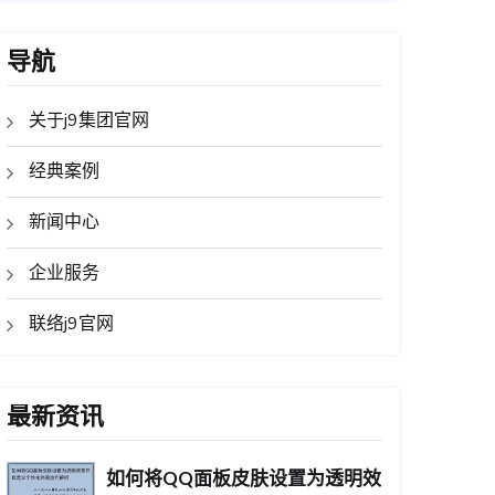
导航
关于j9集团官网
经典案例
新闻中心
企业服务
联络j9官网
最新资讯
如何将QQ面板皮肤设置为透明效