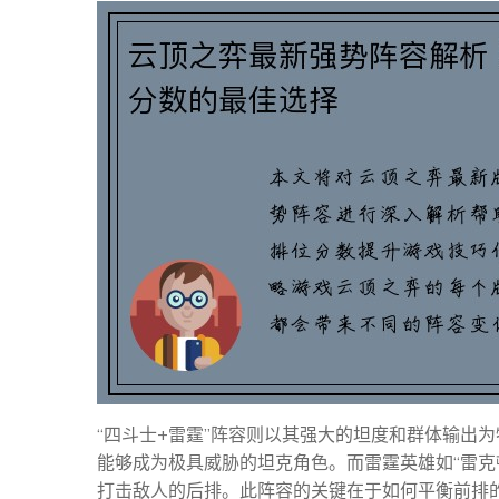
“四斗士+雷霆”阵容则以其强大的坦度和群体输出
能够成为极具威胁的坦克角色。而雷霆英雄如“雷克
打击敌人的后排。此阵容的关键在于如何平衡前排