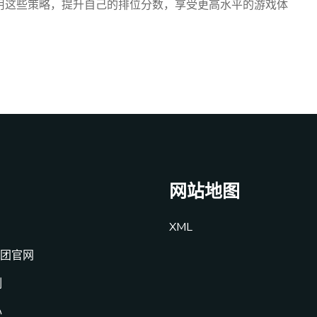
用这些策略，提升自己的排位分数，享受更高水平的游戏体
网站地图
XML
集团官网
例
心