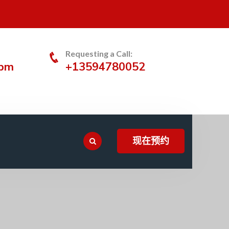
Requesting a Call:
0pm
+13594780052
现在预约